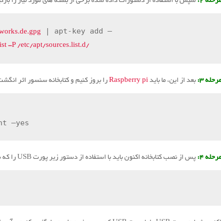
رحله ۲:
سپس با استفاده از دستورات داده شده برخی از بسته های مورد نیاز را بارگی
 | apt-key add –

works.de.gpg
 -P /etc/apt/sources.list.d/
رحله ۳:
بعد از این، ما باید
Raspberry pi
را بروز کنیم و کتابخانه سنسور اثر انگش
nt –yes
رحله ۴:
پس از نصب کتابخانه اکنون باید با استفاده از دستور زیر پورت USB را که سنسور اثر انگشت شما به آن متصل است بررسی کنیم: