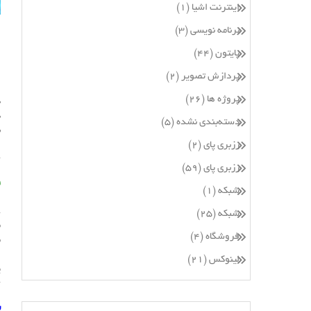
اینترنت اشیا
(۱)
برنامه نویسی
(۳)
ا
پایتون
(۴۴)
پردازش تصویر
(۲)
پروژه ها
(۲۶)
د
د
دسته‌بندی نشده
(۵)
ب
ا
رزبری پای
(۲)
رزبری پای
(۵۹)
ق
شبکه
(۱)
i
شبکه
(۲۵)
م
فروشگاه
(۴)
م
2
لینوکس
(۲۱)
پ
ش