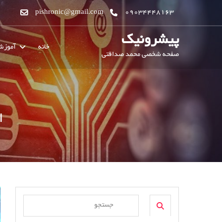
pishronic@gmail.com
09034448163
پیشرونیک
خانه
آموز
صفحه شخصی محمد صداقتی
ا
Search
Search
for: