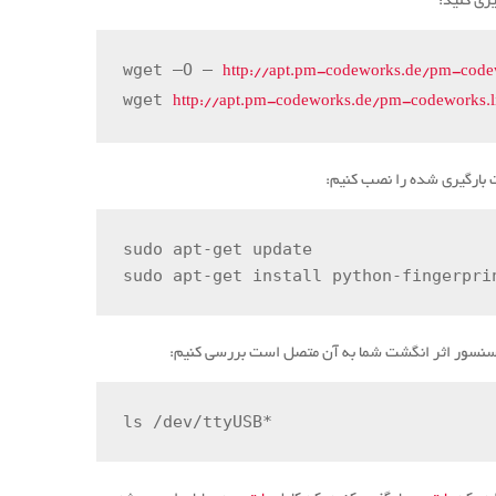
ری کنید:
wget –O – 
http://apt.pm-codeworks.de/pm-code
wget 
http://apt.pm-codeworks.de/pm-codeworks.list
ت بارگیری شده را نصب کنیم:
sudo apt-get update

sudo apt-get install python-fingerpri
ls /dev/ttyUSB*