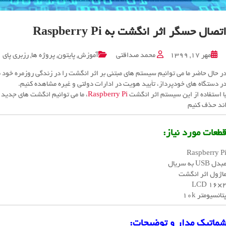
تصال حسگر اثر انگشت به Raspberry Pi
مهر ۱۷, ۱۳۹۹
محمد صداقتی
آموزش
,
پایتون
,
پروژه ها
,
رزبری پای
ر حال حاضر ما می توانیم سیستم های مبتنی بر اثر انگشت را در زندگی روزمره خود م
ر دستگاه های خودپرداز، تأیید هویت در ادارات دولتی و غیره مشاهده کنیم.
ا استفاده از این سیستم اثر انگشت
Raspberry Pi
، ما می توانیم انگشت های جدید ر
ند حذف کنیم
طعات مورد نیاز:
Raspberry P
بدل USB به سریال
اژول اثر انگشت
LCD 16×
تانسیومتر 10k
ماتیک مدار و توضیحات: