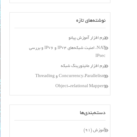
نوشته‌های تازه
نرم افزار آموزش پیانو
NAT، امنیت شبکه‌های IPv4 و IPv6 و بررسی
IPsec
نرم افزار مانیتورینگ شبکه
Concurrency،Parallelism و Threading
Object-relational Mappers
دسته‌بندی‌ها
آموزش
(۹۱)