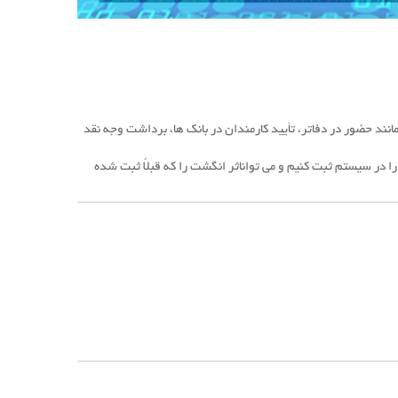
انند حضور در دفاتر، تأیید کارمندان در بانک ها، برداشت وجه نقد
ا در سیستم ثبت کنیم و می تواناثر انگشت را که قبلاً ثبت شده