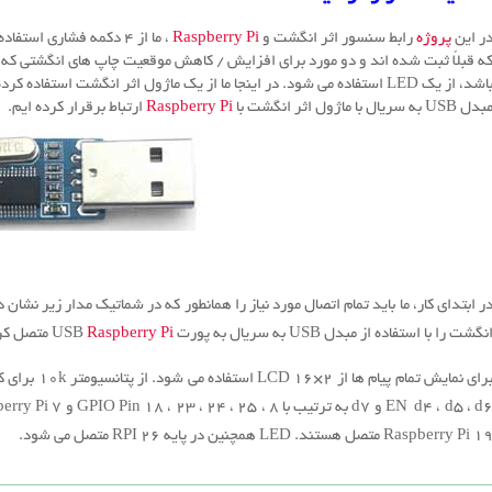
ر این
پروژه
رابط سنسور اثر انگشت و
Raspberry Pi
، ما از ۴ دکمه فشاری ا
ه قبلاً ثبت شده اند و دو مورد برای افزایش / کاهش موقعیت چاپ های انگشتی که قب
اشد، از یک LED استفاده می شود.
در اینجا ما از یک ماژول اثر انگشت استفاده کرده ایم که روی 
دل USB به سریال با ماژول اثر انگشت با
Raspberry Pi
ارتباط برقرار کرده ایم.
ر ابتدای کار
، ما باید تمام اتصال مورد نیاز را همانطور که در شماتیک مدار زیر نشان
نگشت را با استفاده از مبدل USB به سریال به پورت USB
Raspberry Pi
متصل کرد
رای نمایش تمام پیام ها از LCD 16×2 استفاده می شود.
از پتانسیومتر 10k برای کنترل کنتراست LCD استفاده می شود.
EN d4 ، d5 ،  و d7 به ترتیب با GPIO Pin 18 ، ۲۳ ، ۲۴ ، ۲۵ ، ۸ و ۷ Raspberry Pi متصل می شوند.
 Raspberry Pi متصل هستند.
LED همچنین در پایه ۲۶ RPI متصل می شود.