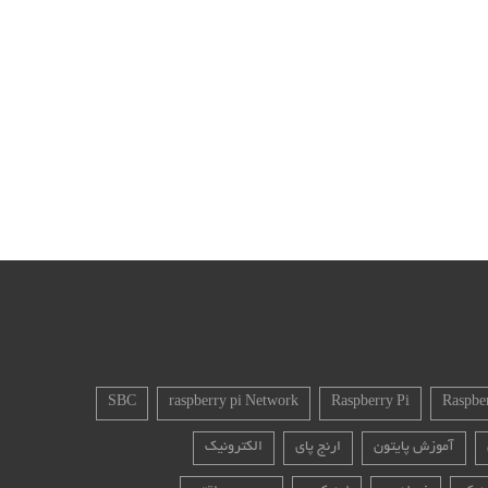
SBC
raspberry pi Network
Raspberry Pi
Raspbe
آموزش پایتون
ارنج پای
الکترونیک