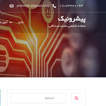
pishronic@gmail.com
09034448163
پیشرونیک
خانه
آموز
صفحه شخصی محمد صداقتی
Search
Search
for: