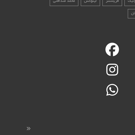
نیک
فریلنسر
لینوکس
محمد صداقتی
ان