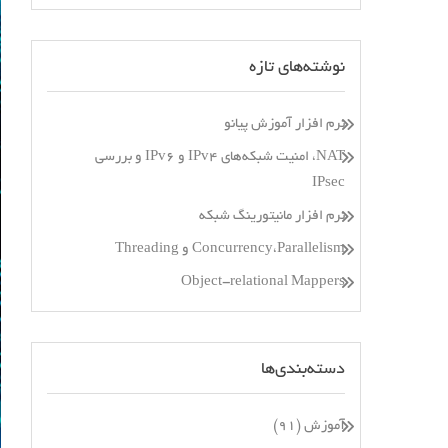
نوشته‌های تازه
نرم افزار آموزش پیانو
NAT، امنیت شبکه‌های IPv4 و IPv6 و بررسی
IPsec
نرم افزار مانیتورینگ شبکه
Concurrency،Parallelism و Threading
Object-relational Mappers
دسته‌بندی‌ها
آموزش
(۹۱)