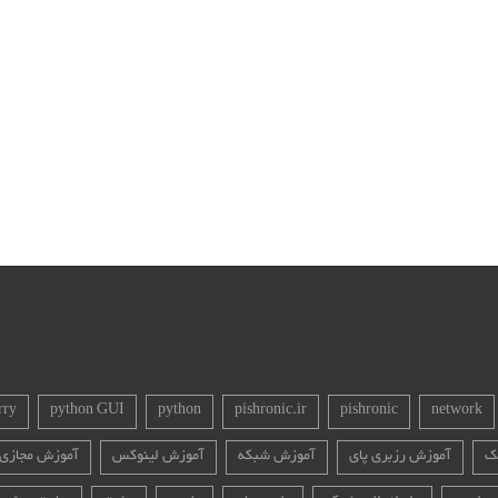
rry
python GUI
python
pishronic.ir
pishronic
network
ک
آموزش رزبری پای
آموزش شبکه
آموزش لینوکس
آموزش مجازی