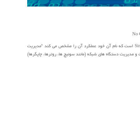
on
No 
پروتکل
SNMP
پروتکل SNMP چیست؟ SNMP مخفف Simple Network Management Protocol است که نام آن خود عملکرد آن را مشخص می کند “مدیریت
ت که برای نظارت و مدیریت دستگاه های شبکه (مانند سوئیچ ها، روترها، چاپگرها)