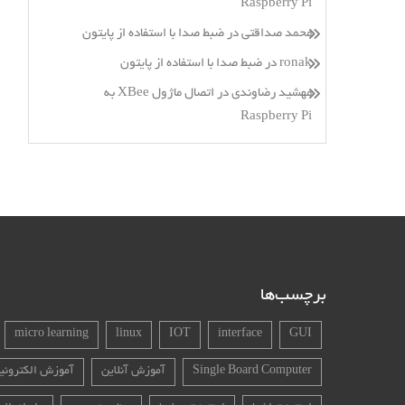
Raspberry Pi
محمد صداقتی
در
ضبط صدا با استفاده از پایتون
ronak
در
ضبط صدا با استفاده از پایتون
مهشید رضاوندی
در
اتصال ماژول XBee به
Raspberry Pi
برچسب‌ها
micro learning
linux
IOT
interface
GUI
Single Board Computer
آموزش آنلاین
آموزش الکترونی