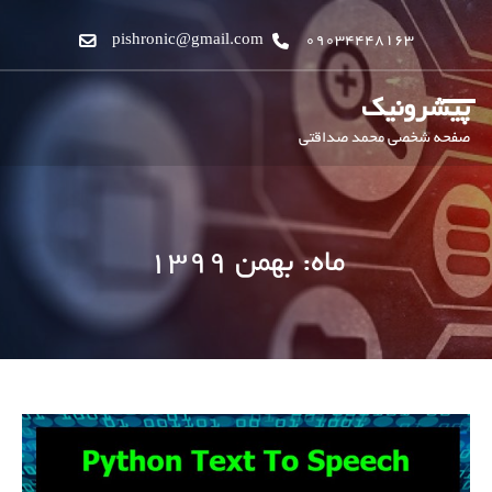
pishronic@gmail.com
09034448163
پیشرونیک
صفحه شخصی محمد صداقتی
ماه:
بهمن ۱۳۹۹