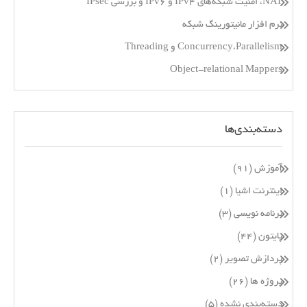
NAT، امنیت شبکه‌های IPv4 و IPv6 و بررسی IPsec
نرم افزار مانیتورینگ شبکه
Concurrency،Parallelism و Threading
Object-relational Mappers
دسته‌بندی‌ها
آموزش
(۹۱)
اینترنت اشیا
(۱)
برنامه نویسی
(۳)
پایتون
(۴۴)
پردازش تصویر
(۲)
پروژه ها
(۲۶)
دسته‌بندی نشده
(۵)