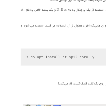
 می کنید، بسته می شود … چرا اینطور است؟
به نظر می رسد که برای برقراری ارتباط با برنامه های دیگر، صفحه کلید لمسی نیاز به استفاده از یک پروتکل به نام D-Bus و یک بسته خاص به نام at-
و
sudo apt install at-spi2-core -y
 روی یک کلید کلیک کنید، کار می کند!