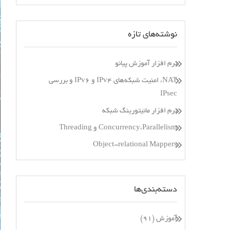
نوشته‌های تازه
نرم افزار آموزش پیانو
NAT، امنیت شبکه‌های IPv4 و IPv6 و بررسی
IPsec
نرم افزار مانیتورینگ شبکه
Concurrency،Parallelism و Threading
Object-relational Mappers
دسته‌بندی‌ها
آموزش
(۹۱)