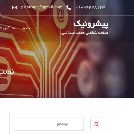
pishronic@gmail.com
09034448163
پیشرونیک
خانه
آموز
صفحه شخصی محمد صداقتی
نصب صف
Search
Search
for: