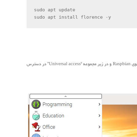
sudo apt update

sudo apt install florence -y
صفحه کلید مجازی اکنون با کلیک کردن روی منوی Raspbian و در زیر مجموعه “Universal access” در دسترس