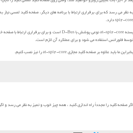
عد از اجرا باگ عجیبی روبرو خواهید شد، وقتی روی صفحه کلید لمسی کلید را تایپ
spi2-cor دارد.
at-spi2-core نوعی پوشش با D-Bus است و برای برقراری ارتباط با صفحه خوان هایی که افراد معلول از آن استفاده می کنند استفاده می شود
وسط فلورانس استفاده می شود و برای عملکرد آن لازم است.
نابراین ما باید علاوه بر صفحه کلید مجازی at-spi2-core را نیز نصب کنیم.
گر صفحه کلید را مجدداً راه اندازی کنید ، همه چیز خوب و تمیز به نظر می رسد و اگر