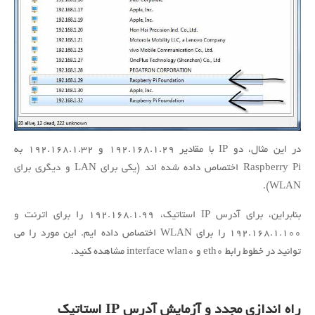
در این مثال، دو IP با مقادیر ۱۹۲.۱۶۸.۱.۲۹ و ۱۹۲.۱۶۸.۱.۳۲ به
Raspberry Pi اختصاص داده شده اند (یکی برای LAN و دیگری برای
WLAN).
بنابراین
، برای آدرس IP استاتیک، ۱۹۲.۱۶۸.۱.۹۹ را برای اترنت و
۱۹۲.۱۶۸.۱.۱۰۰ را برای WLAN اختصاص داده ایم.
این مورد را می
توانید در خطوط رابط eth0 و interface wlan0 مشاهده کنید.
راه اندازی مجدد و آزمایش آدرس IP استاتیک