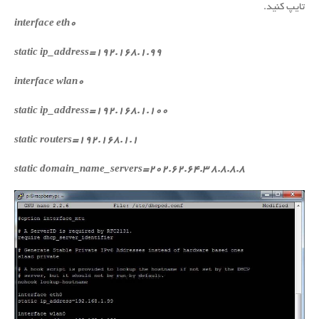
تایپ کنید.
interface eth0
static ip_address=192.168.1.99
interface wlan0
static ip_address=192.168.1.100
static routers=192.168.1.1
static domain_name_servers=202.62.64.3 8.8.8.8