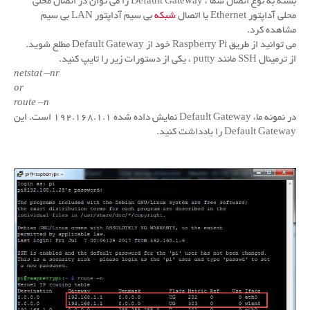
بسته به نوع اتصال شما ، Default Gateway را می توان در اتصال محلی
محلی آداپتور Ethernet یا اتصال
شبکه
بی سیم آداپتور LAN بی سیم
مشاهده کرد.
می توانید از طریق Raspberry Pi خود از Default Gateway مطلع شوید.
از ترمینال SSH مانند putty ، یکی از دستورات زیر را تایپ کنید.
netstat –nr
or
route –n
در نمونه ما، Default Gateway نمایش داده شده ۱۹۲.۱۶۸.۱.۱ است.
این
Default Gateway را یادداشت کنید.