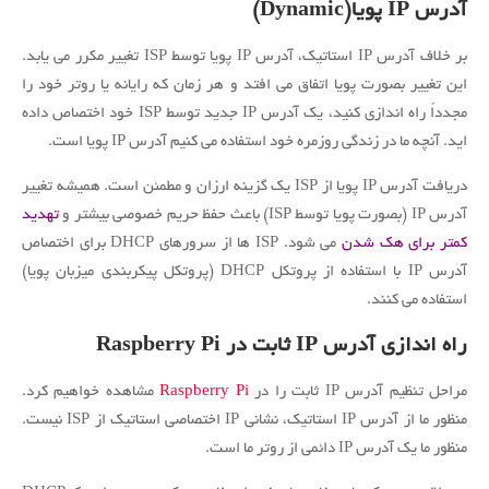
آدرس IP پویا
(Dynamic)
بر خلاف آدرس IP استاتیک، آدرس IP پویا توسط ISP تغییر مکرر می یابد.
این تغییر بصورت پویا اتفاق می افتد و هر زمان که رایانه یا روتر خود را
مجدداً راه اندازی کنید، یک آدرس IP جدید توسط ISP خود اختصاص داده
اید.
آنچه ما در زندگی روزمره خود استفاده می کنیم آدرس IP پویا است.
دریافت آدرس IP پویا از ISP یک گزینه ارزان و مطمئن است.
همیشه تغییر
آدرس IP (بصورت پویا توسط ISP) باعث حفظ حریم خصوصی بیشتر و
تهدید
کمتر برای هک شدن
می شود.
ISP ها از سرورهای DHCP برای اختصاص
آدرس IP با استفاده از پروتکل DHCP (پروتکل پیکربندی میزبان پویا)
استفاده می کنند.
راه اندازی آدرس IP ثابت در Raspberry Pi
مراحل تنظیم آدرس IP ثابت را در
Raspberry Pi
مشاهده خواهیم کرد.
منظور ما از آدرس IP استاتیک، نشانی IP اختصاصی استاتیک از ISP نیست.
منظور ما یک آدرس IP دائمی از روتر ما است.