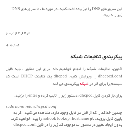
این سرورهای DNS را نیز یادداشت کنید.
در مورد ما ، ما سرورهای DNS
زیر را داریم.
۲۰۲.۶۲.۶۴.۳
۸.۸.۸.۸
پیکربندی تنظیمات شبکه
اکنون، تنظیمات شبکه را انجام خواهیم داد.
برای این منظور ، باید فایل
dhccpcd.conf را ویرایش کنیم.
dhcpcd یک کلاینت DHCP است که
سیستم را برای کار در
شبکه
پیکربندی می کند.
برای باز کردن فایل dhcpcd، دستور زیر را تایپ کرده و enter را بزنید.
sudo nano /etc/dhcpcd.conf
چندین خط کد را که از قبل در فایل وجود دارد، مشاهده می کنید.
اگر به
پایین فایل بروید، نام nohook lookup-hostname را پیدا خواهید کرد.
بدون ایجاد تغییر در دستورات موجود، کد زیر را در فایل dhcpcd.conf