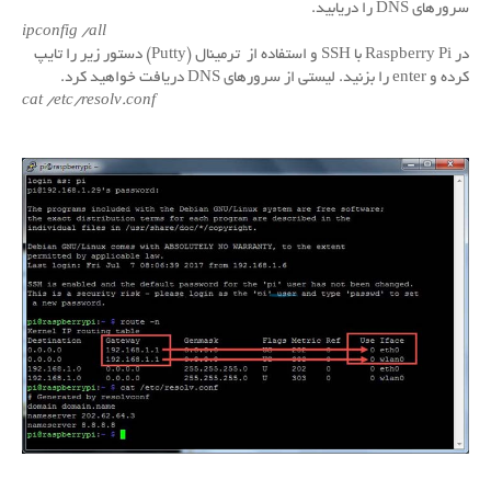
سرورهای DNS را دریابید.
ipconfig /all
در Raspberry Pi با SSH و استفاده از ترمینال (Putty) دستور زیر را تایپ
کرده و enter را بزنید.
لیستی از سرورهای DNS دریافت خواهید کرد.
cat /etc/resolv.conf