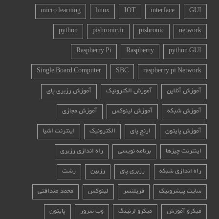
micro learning
linux
IOT
interface
GUI
python
pishronic.ir
pishronic
network
Raspberry Pi
Raspberry
python GUI
Single Board Computer
SBC
raspberry pi Network
آموزش آنلاین
آموزش الکترونیک
آموزش رزبری پای
آموزش شبکه
آموزش لینوکس
آموزش مجازی
آموزش پایتون
ارنج پای
الکترونیک
اینترنت اشیا
اینترنت چیزها
برنامه نویسی
راه اندازی رزبری
راه اندازی شبکه
رزبری پای
رزبین
رشت
سایت پیشرونیک
فریلنسر
لینوکس
محمد صداقتی
میکرو آموزش
میکرو لرنینگ
وب سرور
پایتون