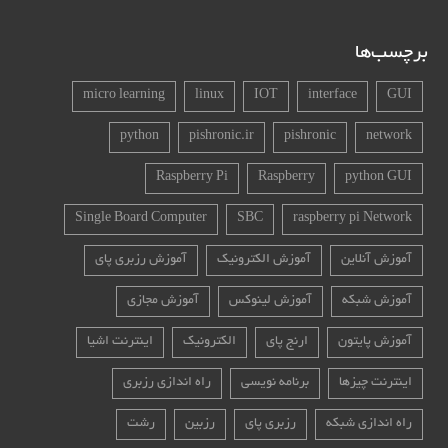
برچسب‌ها
micro learning
linux
IOT
interface
GUI
python
pishronic.ir
pishronic
network
Raspberry Pi
Raspberry
python GUI
Single Board Computer
SBC
raspberry pi Network
آموزش آنلاین
آموزش الکترونیک
آموزش رزبری پای
آموزش شبکه
آموزش لینوکس
آموزش مجازی
آموزش پایتون
ارنج پای
الکترونیک
اینترنت اشیا
اینترنت چیزها
برنامه نویسی
راه اندازی رزبری
راه اندازی شبکه
رزبری پای
رزبین
رشت