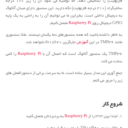
فارنهایت) را تشخیص دهد، اما توصیه می شود آن را زیر ۱۰۰ درجه
سانتیگراد (۲۱۰ درجه فارنهایت) نگه دارید. این سنسور دارای مبدل آنالوگ
به دیجیتال داخلی است، بنابراین ما می توانیم آن را به راحتی به یک پایه
GPIO دیجیتال روی
Raspberry Pi
متصل کنیم.
به خاطر داشته باشید که همه سنسورهای دما یکسان نیستند. مثلا سنسوری
مانند TMP36 در این
آموزش
جایگزین ds18b20 نخواهد شد.
TMP36 یک سنسور آنالوگ است که اتصال آن با
Raspberry Pi
را کمی
سخت می کند.
جمع آوری این مدار بسیار ساده است، ما به سرعت برخی از دستورالعمل های
زیر را مرور می کنم.
شروع کار
۱. ابتدا پین 3v3 را از
Raspberry Pi
به بردبردتان متصل کنید