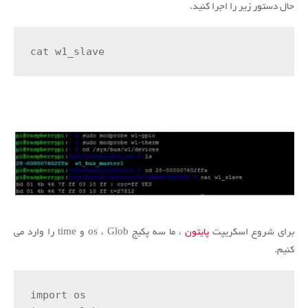
حال دستور زیر را اجرا کنید.
cat w1_slave
برای شروع اسکریپت
پایتون
، ما سه پکیج os ، Glob و time را وارد می
کنیم.
import os
