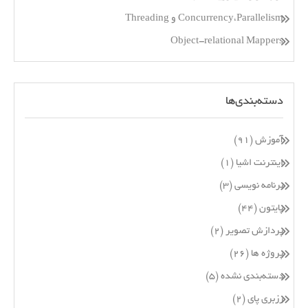
Concurrency،Parallelism و Threading
Object-relational Mappers
دسته‌بندی‌ها
آموزش
(۹۱)
اینترنت اشیا
(۱)
برنامه نویسی
(۳)
پایتون
(۴۴)
پردازش تصویر
(۲)
پروژه ها
(۲۶)
دسته‌بندی نشده
(۵)
رزبری پای
(۲)