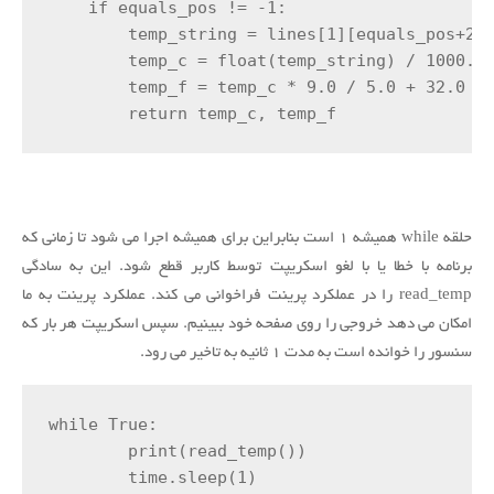
    if equals_pos != -1:

        temp_string = lines[1][equals_pos+2:]
        temp_c = float(temp_string) / 1000.0

        temp_f = temp_c * 9.0 / 5.0 + 32.0

        return temp_c, temp_f
حلقه while همیشه ۱ است بنابراین برای همیشه اجرا می شود تا زمانی که
برنامه با خطا یا با لغو اسکریپت توسط کاربر قطع شود.
این به سادگی
read_temp را در عملکرد پرینت فراخوانی می کند.
عملکرد پرینت به ما
امکان می دهد خروجی را روی صفحه خود ببینیم.
سپس اسکریپت هر بار که
سنسور را خوانده است به مدت ۱ ثانیه به تاخیر می رود.
while True:

	print(read_temp())	

	time.sleep(1)