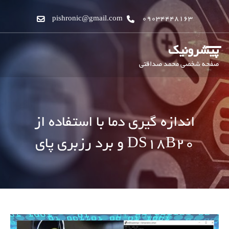
pishronic@gmail.com
09034448163
پیشرونیک
صفحه شخصی محمد صداقتی
اندازه گیری دما با استفاده از
DS18B20 و برد رزبری پای