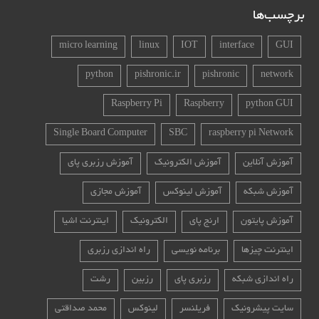
برچسب‌ها
micro learning
linux
IOT
interface
GUI
python
pishronic.ir
pishronic
network
Raspberry Pi
Raspberry
python GUI
Single Board Computer
SBC
raspberry pi Network
آموزش آنلاین
آموزش الکترونیک
آموزش رزبری پای
آموزش شبکه
آموزش لینوکس
آموزش مجازی
آموزش پایتون
ارنج پای
الکترونیک
اینترنت اشیا
اینترنت چیزها
برنامه نویسی
راه اندازی رزبری
راه اندازی شبکه
رزبری پای
رزبین
رشت
سایت پیشرونیک
فریلنسر
لینوکس
محمد صداقتی