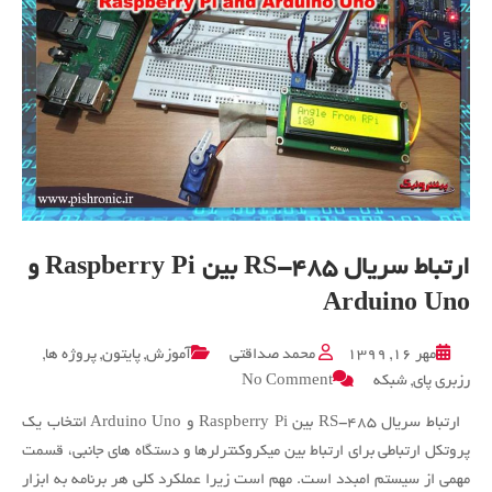
ارتباط سریال RS-485 بین Raspberry Pi و
Arduino Uno
مهر ۱۶, ۱۳۹۹
محمد صداقتی
آموزش
,
پایتون
,
پروژه ها
,
on
رزبری پای
,
شبکه
No Comment
ارتباط
سریال
ارتباط سریال RS-485 بین Raspberry Pi و Arduino Uno انتخاب یک
RS-
پروتکل ارتباطی برای ارتباط بین میکروکنترلرها و دستگاه های جانبی، قسمت
485
مهمی از سیستم امبدد است. مهم است زیرا عملکرد کلی هر برنامه به ابزار