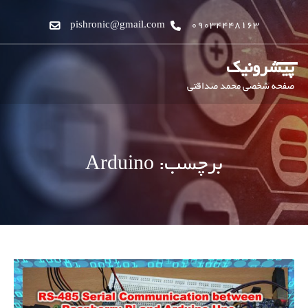
pishronic@gmail.com
09034448163
پیشرونیک
صفحه شخصی محمد صداقتی
برچسب:
Arduino