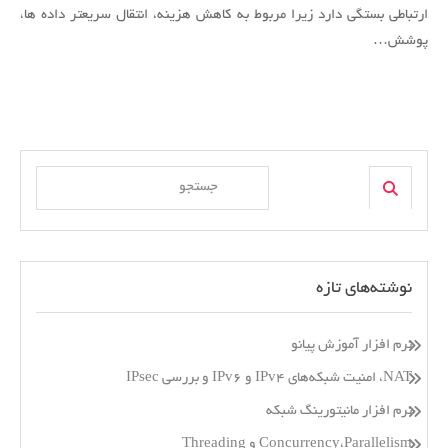
بین
ارتباطی بستگی دارد زیرا مربوط به کاهش هزینه، انتقال سریعتر داده ها،
Raspberry
پوشش…
Pi
و
Arduino
Uno
Search
Search
for:
نوشته‌های تازه
نرم افزار آموزش پیانو
NAT، امنیت شبکه‌های IPv4 و IPv6 و بررسی IPsec
نرم افزار مانیتورینگ شبکه
Concurrency،Parallelism و Threading