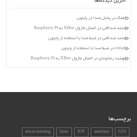
آخرین دیدگاه‌ها
اهنگ
در
پخش صدا در پایتون
محمد صداقتی
در
اتصال ماژول XBee به Raspberry Pi
محمد صداقتی
در
ضبط صدا با استفاده از پایتون
ronak
در
ضبط صدا با استفاده از پایتون
مهشید رضاوندی
در
اتصال ماژول XBee به Raspberry Pi
برچسب‌ها
micro learning
linux
IOT
interface
GUI