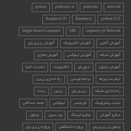
python
pishronic.ir
pishronic
network
Raspberry Pi
Raspberry
python GUI
Single Board Computer
SBC
raspberry pi Network
آموزش آنلاین
آموزش الکترونیک
آموزش رزبری پای
آموزش شبکه
آموزش لینوکس
آموزش مجازی
آموزش پایتون
ارنج پای
الکترونیک
اینترنت اشیا
اینترنت چیزها
برنامه نویسی
راه اندازی رزبری
راه اندازی شبکه
رزبری پای
رزبین
رشت
سایت پیشرونیک
فریلنسر
لینوکس
محمد صداقتی
میکرو آموزش
میکرو لرنینگ
وب سرور
پایتون
پایتون و رزبری پای
پروژه دانشگاهی
پروژه رزبری پای