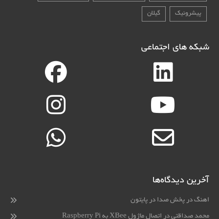
پیشرونیک
گیلان
شبکه های اجتماعی
آخرین دیدگاه‌ها
اهنگ
در
پخش صدا در پایتون
محمد صداقتی
در
اتصال ماژول XBee به Raspberry Pi