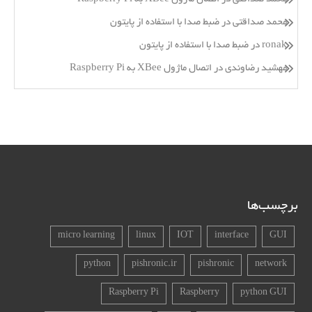
محمد صداقتی
در
ضبط صدا با استفاده از پایتون
ronak
در
ضبط صدا با استفاده از پایتون
مهشید رضاوندی
در
اتصال ماژول XBee به Raspberry Pi
برچسب‌ها
micro learning
linux
IOT
interface
GUI
python
pishronic.ir
pishronic
network
Raspberry Pi
Raspberry
python GUI