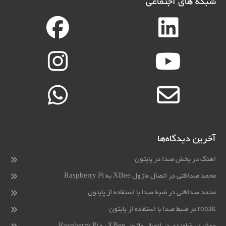
شبکه های اجتماعی
آخرین دیدگاه‌ها
اهنگ
در
پخش صدا در پایتون
محمد صداقتی
در
اتصال ماژول XBee به Raspberry Pi
محمد صداقتی
در
ضبط صدا با استفاده از پایتون
ronak
در
ضبط صدا با استفاده از پایتون