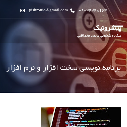
pishronic@gmail.com
09034448163
پیشرونیک
صفحه شخصی محمد صداقتی
برنامه نویسی سخت افزار و نرم افزار