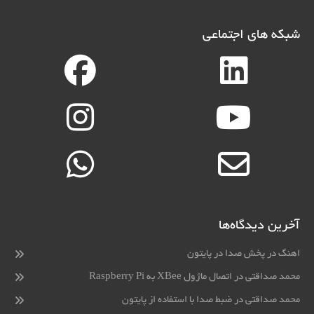
شبکه های اجتماعی
آخرین دیدگاه‌ها
اهنگ
در
پخش صدا در پایتون
محمد صداقتی
در
اتصال ماژول XBee به Raspberry Pi
محمد صداقتی
در
ضبط صدا با استفاده از پایتون