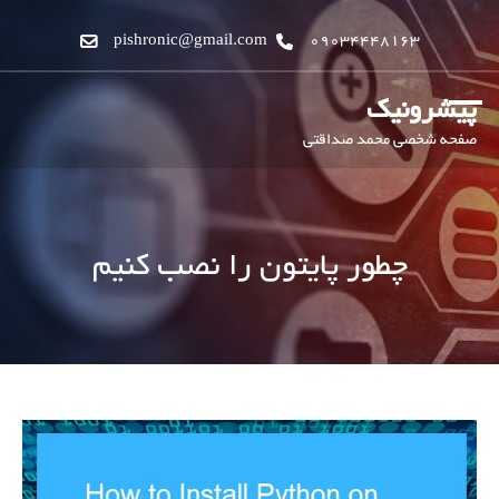
pishronic@gmail.com
09034448163
پیشرونیک
صفحه شخصی محمد صداقتی
چطور پایتون را نصب کنیم