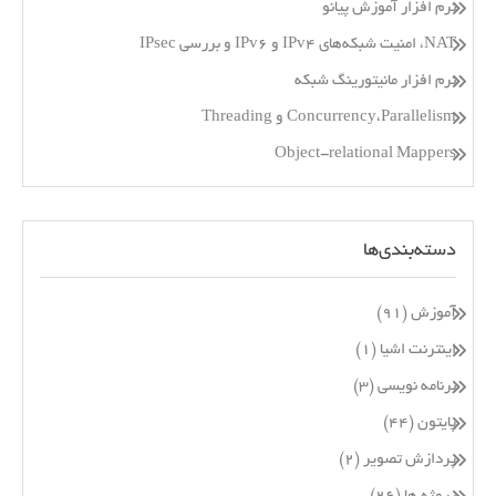
نرم افزار آموزش پیانو
NAT، امنیت شبکه‌های IPv4 و IPv6 و بررسی IPsec
نرم افزار مانیتورینگ شبکه
Concurrency،Parallelism و Threading
Object-relational Mappers
دسته‌بندی‌ها
آموزش
(۹۱)
اینترنت اشیا
(۱)
برنامه نویسی
(۳)
پایتون
(۴۴)
پردازش تصویر
(۲)