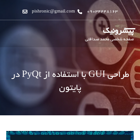
pishronic@gmail.com
09034448163
پیشرونیک
صفحه شخصی محمد صداقتی
طراحی GUI با استفاده از PyQt در
پایتون