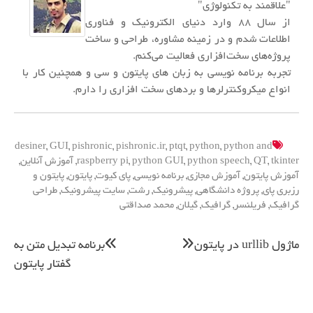
"علاقمند به تکنولوژی"
از سال ۸۸ وارد دنیای الکترونیک و فناوری
اطلاعات شدم و در زمینه مشاوره، طراحی و ساخت
پروژه‌های سخت‌افزاری فعالیت می‌کنم.
تجربه برنامه نویسی به زبان های پایتون و سی و همچنین کار با
انواع میکروکنترلرها و بردهای سخت افزاری را دارم.
desiner
,
GUI
,
pishronic
,
pishronic.ir
,
ptqt
,
python
,
python and
tkinter
,
QT
,
python speech
,
python GUI
,
raspberry pi
,
آموزش آنلاین
,
آموزش پایتون
,
آموزش مجازی
,
برنامه نویسی
,
پای کیوت
,
پایتون
,
پایتون و
رزبری پای
,
پروژه دانشگاهی
,
پیشرونیک
,
رشت
,
سایت پیشرونیک
,
طراحی
گرافیک
,
فریلنسر
,
گرافیک
,
گیلان
,
محمد صداقتی
راهبری
ماژول urllib در پایتون
برنامه تبدیل متن به
نوشته
گفتار پایتون