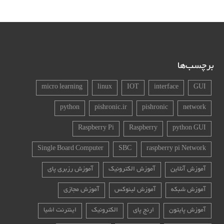
برچسب‌ها
micro learning
linux
IOT
interface
GUI
python
pishronic.ir
pishronic
network
Raspberry Pi
Raspberry
python GUI
Single Board Computer
SBC
raspberry pi Network
آموزش آنلاین
آموزش الکترونیک
آموزش رزبری پای
آموزش شبکه
آموزش لینوکس
آموزش مجازی
آموزش پایتون
ارنج پای
الکترونیک
اینترنت اشیا