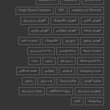
Raspberry Pi
Raspberry
python GUI
Single Board Computer
SBC
raspberry pi Network
آموزش آنلاین
آموزش الکترونیک
آموزش رزبری پای
آموزش شبکه
آموزش لینوکس
آموزش مجازی
آموزش پایتون
ارنج پای
الکترونیک
اینترنت اشیا
اینترنت چیزها
برنامه نویسی
راه اندازی رزبری
راه اندازی شبکه
رزبری پای
رزبین
رشت
سایت پیشرونیک
فریلنسر
لینوکس
محمد صداقتی
میکرو آموزش
میکرو لرنینگ
وب سرور
پایتون
پایتون و رزبری پای
پروژه دانشگاهی
پروژه رزبری پای
پیشرونیک
گیلان