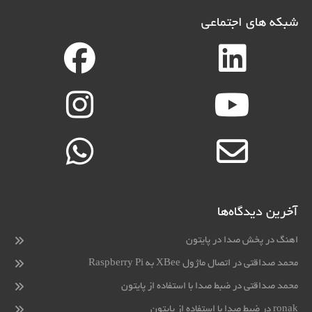
شبکه های اجتماعی
آخرین دیدگاه‌ها
اهنگ
در
پخش صدا در پایتون
محمد صداقتی
در
اتصال ماژول XBee به Raspberry Pi
محمد صداقتی
در
ضبط صدا با استفاده از پایتون
ronak
در
ضبط صدا با استفاده از پایتون