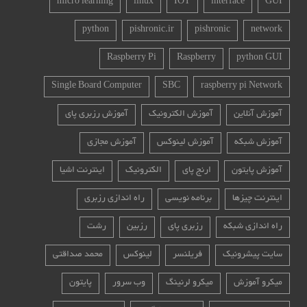
micro learning
linux
IOT
interface
GUI
python
pishronic.ir
pishronic
network
Raspberry Pi
Raspberry
python GUI
Single Board Computer
SBC
raspberry pi Network
آموزش آنلاین
آموزش الکترونیک
آموزش رزبری پای
آموزش شبکه
آموزش لینوکس
آموزش مجازی
آموزش پایتون
ارنج پای
الکترونیک
اینترنت اشیا
اینترنت چیزها
برنامه نویسی
راه اندازی رزبری
راه اندازی شبکه
رزبری پای
رزبین
رشت
سایت پیشرونیک
فریلنسر
لینوکس
محمد صداقتی
میکرو آموزش
میکرو لرنینگ
وب سرور
پایتون