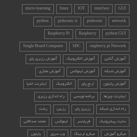
micro learning
linux
IOT
interface
GUI
python
pishronic.ir
pishronic
network
Raspberry Pi
Raspberry
python GUI
Single Board Computer
SBC
raspberry pi Network
آموزش آنلاین
آموزش الکترونیک
آموزش رزبری پای
آموزش شبکه
آموزش لینوکس
آموزش مجازی
آموزش پایتون
ارنج پای
الکترونیک
اینترنت اشیا
اینترنت چیزها
برنامه نویسی
راه اندازی رزبری
راه اندازی شبکه
رزبری پای
رزبین
رشت
سایت پیشرونیک
فریلنسر
لینوکس
محمد صداقتی
میکرو آموزش
میکرو لرنینگ
وب سرور
پایتون