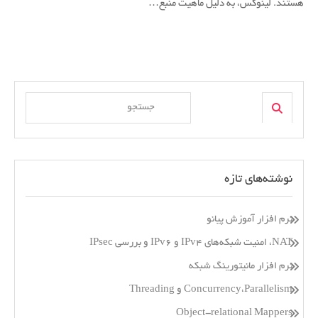
هستند. لینوکس، به دلیل ماهیت منبع…
اول)
Search
Search
for:
نوشته‌های تازه
نرم افزار آموزش پیانو
NAT، امنیت شبکه‌های IPv4 و IPv6 و بررسی IPsec
نرم افزار مانیتورینگ شبکه
Concurrency،Parallelism و Threading
Object-relational Mappers