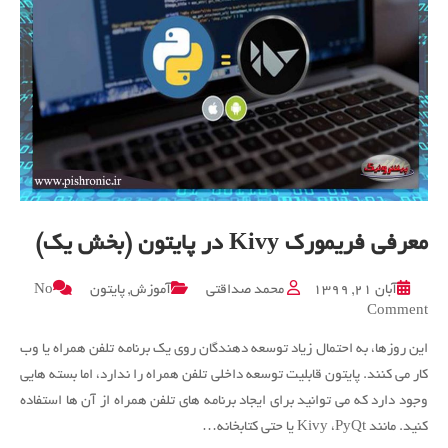
معرفی فریمورک Kivy در پایتون (بخش یک)
آبان ۲۱, ۱۳۹۹
محمد صداقتی
آموزش
,
پایتون
No
on
Comment
معرفی
این روزها، به احتمال زیاد توسعه دهندگان روی یک برنامه تلفن همراه یا وب
فریمورک
Kivy
کار می کنند. پایتون قابلیت توسعه داخلی تلفن همراه را ندارد، اما بسته هایی
در
وجود دارد که می توانید برای ایجاد برنامه های تلفن همراه از آن ها استفاده
پایتون
کنید. مانند Kivy ،PyQt یا حتی کتابخانه…
(بخش