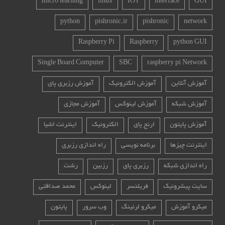
micro learning
linux
IOT
interface
GUI
python
pishronic.ir
pishronic
network
Raspberry Pi
Raspberry
python GUI
Single Board Computer
SBC
raspberry pi Network
آموزش آنلاین
آموزش الکترونیک
آموزش رزبری پای
آموزش شبکه
آموزش لینوکس
آموزش مجازی
آموزش پایتون
ارنج پای
الکترونیک
اینترنت اشیا
اینترنت چیزها
برنامه نویسی
راه اندازی رزبری
راه اندازی شبکه
رزبری پای
رزبین
رشت
سایت پیشرونیک
فریلنسر
لینوکس
محمد صداقتی
میکرو آموزش
میکرو لرنینگ
وب سرور
پایتون