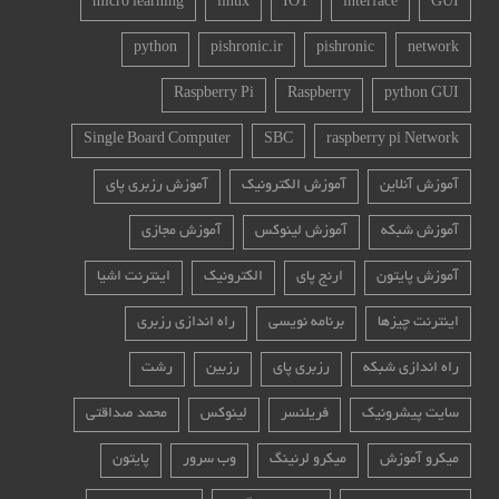
micro learning
linux
IOT
interface
GUI
python
pishronic.ir
pishronic
network
Raspberry Pi
Raspberry
python GUI
Single Board Computer
SBC
raspberry pi Network
آموزش آنلاین
آموزش الکترونیک
آموزش رزبری پای
آموزش شبکه
آموزش لینوکس
آموزش مجازی
آموزش پایتون
ارنج پای
الکترونیک
اینترنت اشیا
اینترنت چیزها
برنامه نویسی
راه اندازی رزبری
راه اندازی شبکه
رزبری پای
رزبین
رشت
سایت پیشرونیک
فریلنسر
لینوکس
محمد صداقتی
میکرو آموزش
میکرو لرنینگ
وب سرور
پایتون