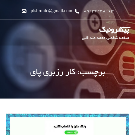
pishronic@gmail.com
09034448163
پیشرونیک
صفحه شخصی محمد صداقتی
برچسب:
کار رزبری پای