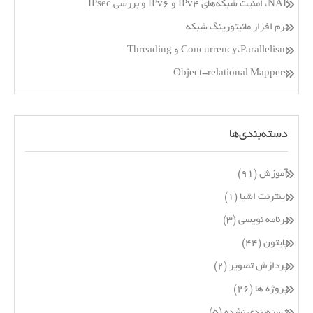
NAT، امنیت شبکه‌های IPv4 و IPv6 و بررسی IPsec
نرم افزار مانیتورینگ شبکه
Concurrency،Parallelism و Threading
Object-relational Mappers
دسته‌بندی‌ها
آموزش
(۹۱)
اینترنت اشیا
(۱)
برنامه نویسی
(۳)
پایتون
(۴۴)
پردازش تصویر
(۲)
پروژه ها
(۲۶)
دسته‌بندی نشده
(۵)