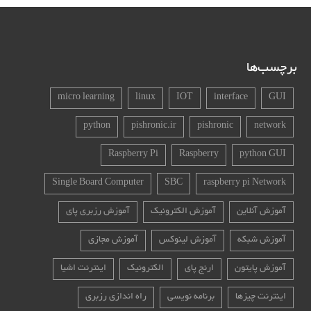
برچسب‌ها
micro learning
linux
IOT
interface
GUI
python
pishronic.ir
pishronic
network
Raspberry Pi
Raspberry
python GUI
Single Board Computer
SBC
raspberry pi Network
آموزش آنلاین
آموزش الکترونیک
آموزش رزبری پای
آموزش شبکه
آموزش لینوکس
آموزش مجازی
آموزش پایتون
ارنج پای
الکترونیک
اینترنت اشیا
اینترنت چیزها
برنامه نویسی
راه اندازی رزبری