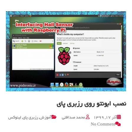
پای
نصب ابونتو روی رزبری پای
آذر ۱۷, ۱۳۹۹
محمد صداقتی
آموزش
,
رزبری پای
,
لینوکس
on
No Comment
نصب