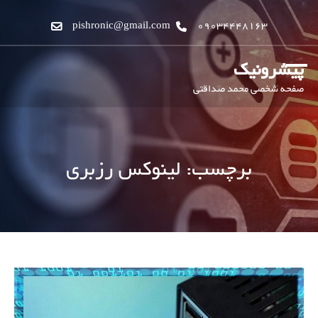
pishronic@gmail.com
09034448163
پیشرونیک
صفحه شخصی محمد صداقتی
برچسب:
لینوکس رزبری