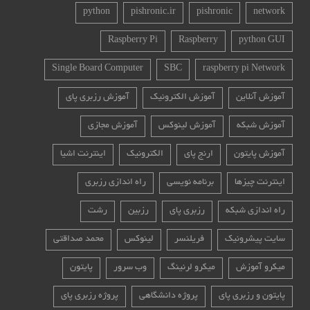
python
pishronic.ir
pishronic
network
Raspberry Pi
Raspberry
python GUI
Single Board Computer
SBC
raspberry pi Network
آموزش آنلاین
آموزش الکترونیک
آموزش رزبری پای
آموزش شبکه
آموزش لینوکس
آموزش مجازی
آموزش پایتون
ارنج پای
الکترونیک
اینترنت اشیا
اینترنت چیزها
برنامه نویسی
راه اندازی رزبری
راه اندازی شبکه
رزبری پای
رزبین
رشت
سایت پیشرونیک
فریلنسر
لینوکس
محمد صداقتی
میکرو آموزش
میکرو لرنینگ
وب سرور
پایتون
پایتون و رزبری پای
پروژه دانشگاهی
پروژه رزبری پای