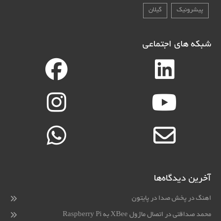
پیشرونیک
گیلان
شبکه های اجتماعی
آخرین دیدگاه‌ها
اهنگ
در
پخش صدا در پایتون
محمد صداقتی
در
اتصال ماژول XBee به Raspberry Pi