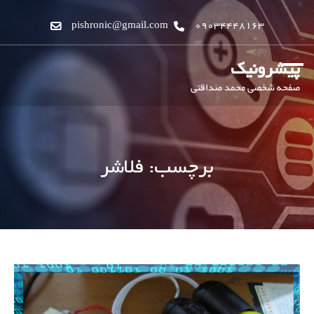
pishronic@gmail.com
09034448163
پیشرونیک
صفحه شخصی محمد صداقتی
برچسب:
فلاشر