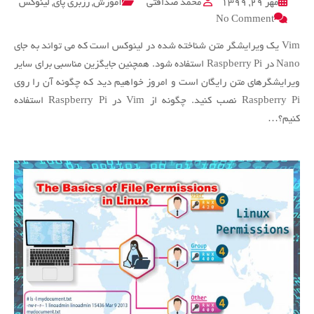
مهر ۲۹, ۱۳۹۹
محمد صداقتی
آموزش
,
رزبری پای
,
لینوکس
on
No Comment
نحوه
استفاده
Vim یک ویرایشگر متن شناخته شده در لینوکس است که می تواند به جای
از
Nano در Raspberry Pi استفاده شود. همچنین جایگزین مناسبی برای سایر
Vim
ویرایشگرهای متن رایگان است و امروز خواهیم دید که چگونه آن را روی
در
Raspberry Pi نصب کنید. چگونه از Vim در Raspberry Pi استفاده
Raspberry
کنیم؟…
Pi