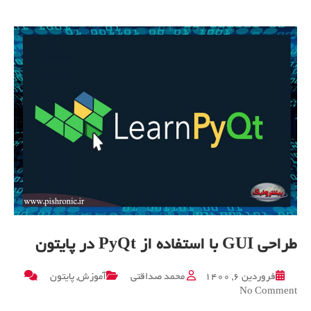
طراحی GUI با استفاده از PyQt در پایتون
فروردین ۶, ۱۴۰۰
محمد صداقتی
آموزش
,
پایتون
on
No Comment
طراحی