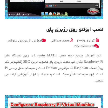
نصب ابونتو روی رزبری پای
آذر ۱۷, ۱۳۹۹
محمد صداقتی
آموزش
,
رزبری پای
,
لینوکس
on
No Comment
نصب
ابونتو
این آموزش سریع نحوه نصب Ubuntu MATE را روی دستگاه های
روی
Raspberry Pi نشان می دهد. رزبری پای محبوب ترین SBC (کامپیوتر تک
رزبری
برد) است. Raspbian که مبتنی بر Debian است و سیستم عامل رسمی Pi
پای
است. این سیستم عامل سبک است و همراه با ابزار آموزشی ارائه می
شود…