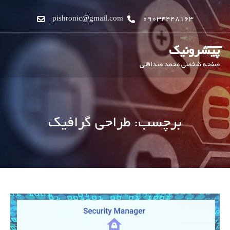
pishronic@gmail.com
09034448163
پیشرونیک
صفحه شخصی محمد صداقتی
برچسب:
طراحی گرافیک