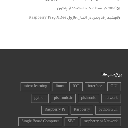
ronak
در
ضبط صدا با استفاده از پایتون
مهشید رضاوندی
در
اتصال ماژول XBee به Raspberry Pi
برچسب‌ها
micro learning
linux
IOT
interface
GUI
python
pishronic.ir
pishronic
network
Raspberry Pi
Raspberry
python GUI
Single Board Computer
SBC
raspberry pi Network