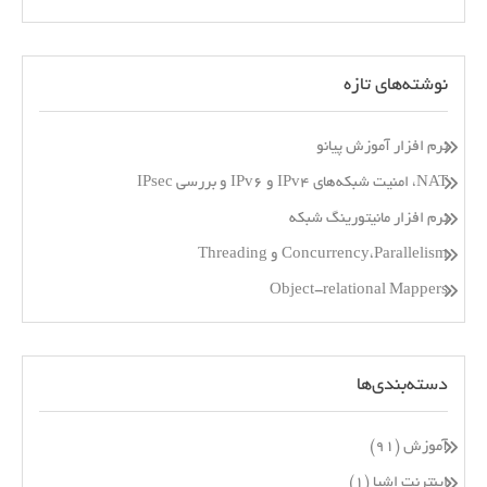
نوشته‌های تازه
نرم افزار آموزش پیانو
NAT، امنیت شبکه‌های IPv4 و IPv6 و بررسی IPsec
نرم افزار مانیتورینگ شبکه
Concurrency،Parallelism و Threading
Object-relational Mappers
دسته‌بندی‌ها
آموزش
(۹۱)
اینترنت اشیا
(۱)