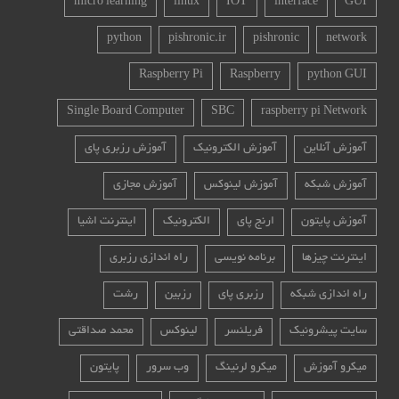
micro learning
linux
IOT
interface
GUI
python
pishronic.ir
pishronic
network
Raspberry Pi
Raspberry
python GUI
Single Board Computer
SBC
raspberry pi Network
آموزش آنلاین
آموزش الکترونیک
آموزش رزبری پای
آموزش شبکه
آموزش لینوکس
آموزش مجازی
آموزش پایتون
ارنج پای
الکترونیک
اینترنت اشیا
اینترنت چیزها
برنامه نویسی
راه اندازی رزبری
راه اندازی شبکه
رزبری پای
رزبین
رشت
سایت پیشرونیک
فریلنسر
لینوکس
محمد صداقتی
میکرو آموزش
میکرو لرنینگ
وب سرور
پایتون