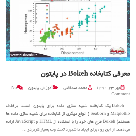
معرفی کتابخانه Bokeh در پایتون
مهر ۲۳, ۱۳۹۹
محمد صداقتی
آموزش
,
پایتون
No
on
Comment
معرفی
Bokeh یک کتابخانه شبیه سازی داده برای پایتون است. برخلاف
کتابخانه
Bokeh
Matplotlib و Seaborn ( انواع ذیگری از کتابخانه برای شبیه سازی داده ها
در
هستند) Bokeh طرح های خود را با استفاده از HTML و JavaScript ارائه
پایتون
می دهد. از این رو ، برای ایجاد داشبورد تحت وب بسیار کاربردی…