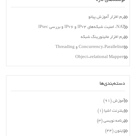
نرم افزار آموزش پیانو
NAT، امنیت شبکه‌های IPv4 و IPv6 و بررسی IPsec
نرم افزار مانیتورینگ شبکه
Concurrency،Parallelism و Threading
Object-relational Mappers
دسته‌بندی‌ها
آموزش
(۹۱)
اینترنت اشیا
(۱)
برنامه نویسی
(۳)
پایتون
(۴۴)