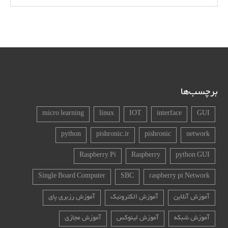
برچسب‌ها
micro learning
linux
IOT
interface
GUI
python
pishronic.ir
pishronic
network
Raspberry Pi
Raspberry
python GUI
Single Board Computer
SBC
raspberry pi Network
آموزش آنلاین
آموزش الکترونیک
آموزش رزبری پای
آموزش شبکه
آموزش لینوکس
آموزش مجازی