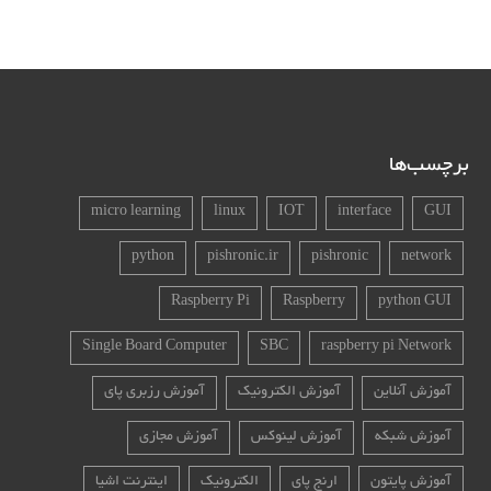
برچسب‌ها
micro learning
linux
IOT
interface
GUI
python
pishronic.ir
pishronic
network
Raspberry Pi
Raspberry
python GUI
Single Board Computer
SBC
raspberry pi Network
آموزش آنلاین
آموزش الکترونیک
آموزش رزبری پای
آموزش شبکه
آموزش لینوکس
آموزش مجازی
آموزش پایتون
ارنج پای
الکترونیک
اینترنت اشیا