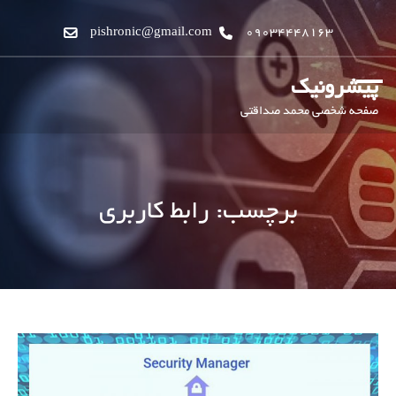
pishronic@gmail.com
09034448163
پیشرونیک
صفحه شخصی محمد صداقتی
برچسب:
رابط کاربری