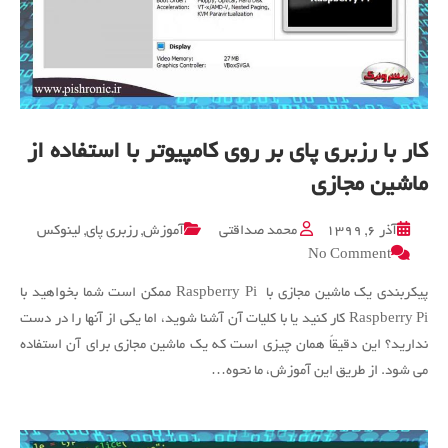
کار با رزبری پای بر روی کامپیوتر با استفاده از
ماشین مجازی
آذر ۶, ۱۳۹۹
محمد صداقتی
آموزش
,
رزبری پای
,
لینوکس
on
No Comment
کار
با
پیکربندی یک ماشین مجازی با Raspberry Pi ممکن است شما بخواهید با
رزبری
Raspberry Pi کار کنید یا با کلیات آن آشنا شوید، اما یکی از آنها را در دست
پای
ندارید؟ این دقیقاً همان چیزی است که یک ماشین مجازی برای آن استفاده
بر
می شود. از طریق این آموزش، ما نحوه…
روی
کامپیوتر
با
استفاده