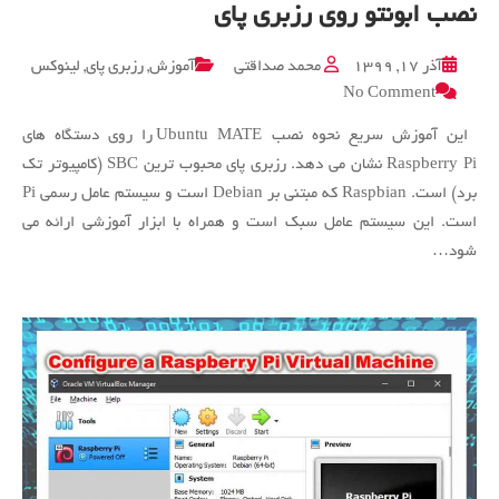
نصب ابونتو روی رزبری پای
آذر ۱۷, ۱۳۹۹
محمد صداقتی
آموزش
,
رزبری پای
,
لینوکس
on
No Comment
نصب
ابونتو
این آموزش سریع نحوه نصب Ubuntu MATE را روی دستگاه های
روی
Raspberry Pi نشان می دهد. رزبری پای محبوب ترین SBC (کامپیوتر تک
رزبری
برد) است. Raspbian که مبتنی بر Debian است و سیستم عامل رسمی Pi
پای
است. این سیستم عامل سبک است و همراه با ابزار آموزشی ارائه می
شود…