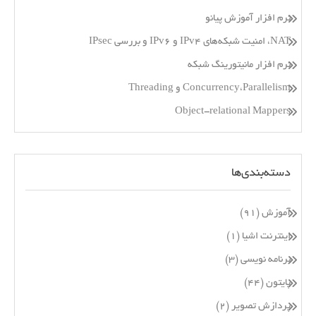
نرم افزار آموزش پیانو
NAT، امنیت شبکه‌های IPv4 و IPv6 و بررسی IPsec
نرم افزار مانیتورینگ شبکه
Concurrency،Parallelism و Threading
Object-relational Mappers
دسته‌بندی‌ها
آموزش
(۹۱)
اینترنت اشیا
(۱)
برنامه نویسی
(۳)
پایتون
(۴۴)
پردازش تصویر
(۲)