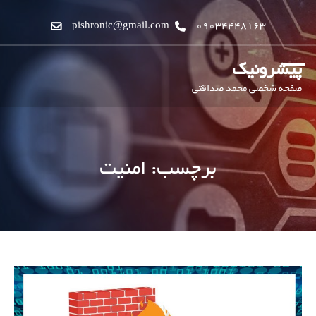
pishronic@gmail.com
09034448163
پیشرونیک
صفحه شخصی محمد صداقتی
برچسب:
امنیت