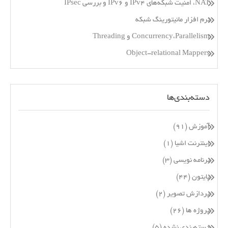
NAT، امنیت شبکه‌های IPv4 و IPv6 و بررسی IPsec
نرم افزار مانیتورینگ شبکه
Concurrency،Parallelism و Threading
Object-relational Mappers
دسته‌بندی‌ها
آموزش
(۹۱)
اینترنت اشیا
(۱)
برنامه نویسی
(۳)
پایتون
(۴۴)
پردازش تصویر
(۲)
پروژه ها
(۲۶)
دسته‌بندی نشده
(۵)