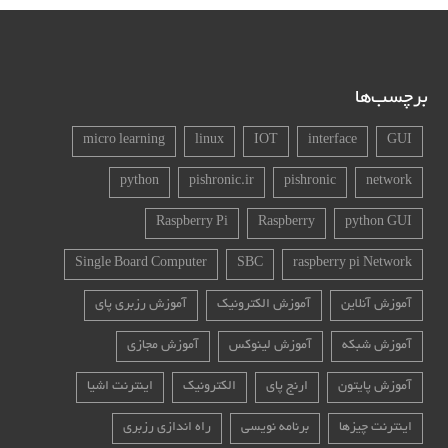
برچسب‌ها
micro learning
linux
IOT
interface
GUI
python
pishronic.ir
pishronic
network
Raspberry Pi
Raspberry
python GUI
Single Board Computer
SBC
raspberry pi Network
آموزش آنلاین
آموزش الکترونیک
آموزش رزبری پای
آموزش شبکه
آموزش لینوکس
آموزش مجازی
آموزش پایتون
ارنج پای
الکترونیک
اینترنت اشیا
اینترنت چیزها
برنامه نویسی
راه اندازی رزبری