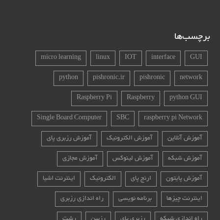
برچسب‌ها
micro learning
linux
IOT
interface
GUI
python
pishronic.ir
pishronic
network
Raspberry Pi
Raspberry
python GUI
Single Board Computer
SBC
raspberry pi Network
آموزش آنلاین
آموزش الکترونیک
آموزش رزبری پای
آموزش شبکه
آموزش لینوکس
آموزش مجازی
آموزش پایتون
ارنج پای
الکترونیک
اینترنت اشیا
اینترنت چیزها
برنامه نویسی
راه اندازی رزبری
راه اندازی شبکه
رزبری پای
رزبین
رشت