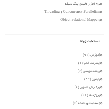
نرم افزار مانیتورینگ شبکه
Concurrency،Parallelism و Threading
Object-relational Mappers
دسته‌بندی‌ها
آموزش
(۹۱)
اینترنت اشیا
(۱)
برنامه نویسی
(۳)
پایتون
(۴۴)
پردازش تصویر
(۲)
پروژه ها
(۲۶)
دسته‌بندی نشده
(۵)