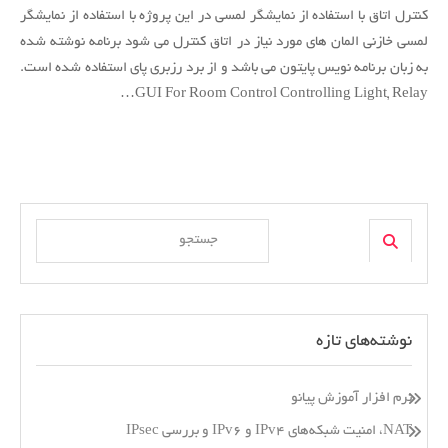
اتاق
کنترل اتاق با استفاده از نمایشگر لمسی در این پروژه با استفاده از نمایشگر
با
لمسی خازنی المان های مورد نیاز در اتاق کنترل می شود برنامه نوشته شده
استفاده
به زبان برنامه نویس پایتون می باشد و از برد رزبری پای استفاده شده است.
از
GUI For Room Control Controlling Light, Relay…
نمایشگر
لمسی
Search
Search
for:
نوشته‌های تازه
نرم افزار آموزش پیانو
NAT، امنیت شبکه‌های IPv4 و IPv6 و بررسی IPsec