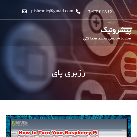
pishronic@gmail.com
09034448163
پیشرونیک
صفحه شخصی محمد صداقتی
رزبری پای