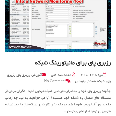
رزبری پای برای مانیتورینگ شبکه
مرداد ۱۴, ۱۴۰۰
محمد صداقتی
آموزش
,
رزبری پای
,
رزبری
on
پای
,
شبکه
,
شبکه
,
لینوکس
No Comment
رزبری
پای
چگونه رزبری پای خود را به ابزار نظارت بر شبکه تبدیل کنیم نگران برخی از
برای
دستگاه های متصل به شبکه خود هستید؟ آیا می خواهید بدانید چه زمانی
مانیتورینگ
یک سرور آفلاین می شود؟ شما به یک ابزار نظارت بر شبکه نیاز دارید. نسخه
شبکه
های پولی نرم افزارهای زیادی در…